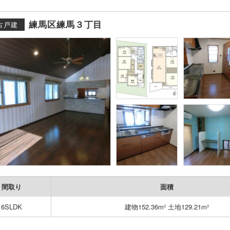
練馬区練馬３丁目
古戸建
間取り
面積
6SLDK
建物152.36m² 土地129.21m²