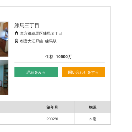
練馬三丁目
東京都練馬区練馬３丁目
都営大江戸線
練馬駅
価格
10500万
詳細をみる
問い合わせをする
築年月
構造
2002/6
木造