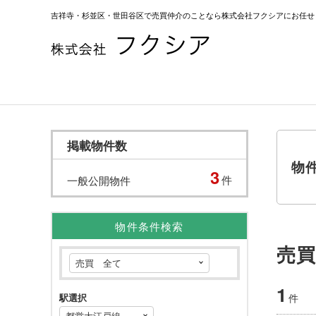
吉祥寺・杉並区・世田谷区で売買仲介のことなら株式会社フクシアにお任せ
掲載物件数
物
3
件
一般公開物件
物件条件検索
売
1
件
駅選択