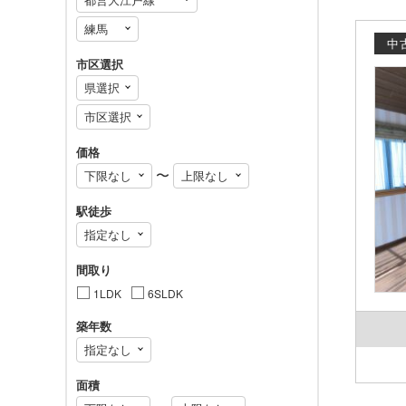
中
市区選択
価格
〜
駅徒歩
間取り
1LDK
6SLDK
築年数
面積